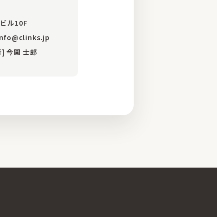
ビル10F
info@clinks.jp
] 今関 士郎