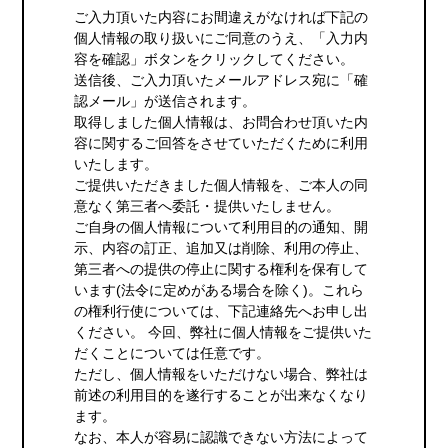
ご入力頂いた内容にお間違えがなければ下記の
個人情報の取り扱いにご同意のうえ、「入力内
容を確認」ボタンをクリックしてください。
送信後、ご入力頂いたメールアドレス宛に「確
認メール」が送信されます。
取得しました個人情報は、お問合わせ頂いた内
容に関するご回答をさせていただくために利用
いたします。
ご提供いただきました個人情報を、ご本人の同
意なく第三者へ委託・提供いたしません。
ご自身の個人情報について利用目的の通知、開
示、内容の訂正、追加又は削除、利用の停止、
第三者への提供の停止に関する権利を保有して
います(法令に定めがある場合を除く)。これら
の権利行使については、下記連絡先へお申し出
ください。 今回、弊社に個人情報をご提供いた
だくことについては任意です。
ただし、個人情報をいただけない場合、弊社は
前述の利用目的を遂行することが出来なくなり
ます。
なお、本人が容易に認識できない方法によって