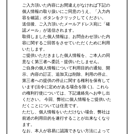
ご入力頂いた内容にお間違えがなければ下記の
個人情報の取り扱いにご同意のうえ、「入力内
容を確認」ボタンをクリックしてください。
送信後、ご入力頂いたメールアドレス宛に「確
認メール」が送信されます。
取得しました個人情報は、お問合わせ頂いた内
容に関するご回答をさせていただくために利用
いたします。
ご提供いただきました個人情報を、ご本人の同
意なく第三者へ委託・提供いたしません。
ご自身の個人情報について利用目的の通知、開
示、内容の訂正、追加又は削除、利用の停止、
第三者への提供の停止に関する権利を保有して
います(法令に定めがある場合を除く)。これら
の権利行使については、下記連絡先へお申し出
ください。 今回、弊社に個人情報をご提供いた
だくことについては任意です。
ただし、個人情報をいただけない場合、弊社は
前述の利用目的を遂行することが出来なくなり
ます。
なお、本人が容易に認識できない方法によって