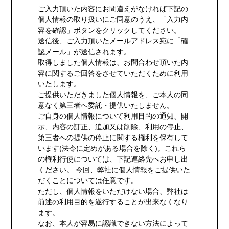
ご入力頂いた内容にお間違えがなければ下記の
個人情報の取り扱いにご同意のうえ、「入力内
容を確認」ボタンをクリックしてください。
送信後、ご入力頂いたメールアドレス宛に「確
認メール」が送信されます。
取得しました個人情報は、お問合わせ頂いた内
容に関するご回答をさせていただくために利用
いたします。
ご提供いただきました個人情報を、ご本人の同
意なく第三者へ委託・提供いたしません。
ご自身の個人情報について利用目的の通知、開
示、内容の訂正、追加又は削除、利用の停止、
第三者への提供の停止に関する権利を保有して
います(法令に定めがある場合を除く)。これら
の権利行使については、下記連絡先へお申し出
ください。 今回、弊社に個人情報をご提供いた
だくことについては任意です。
ただし、個人情報をいただけない場合、弊社は
前述の利用目的を遂行することが出来なくなり
ます。
なお、本人が容易に認識できない方法によって