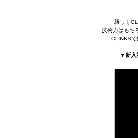
新しくC
技術力はもち
CLINK
▼新入