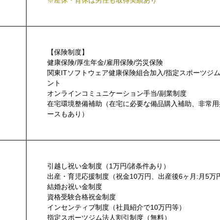
※産休・育休は男性も取得実績あり
【保険制度】
健康保険/厚生年金/雇用保険/労災保険
関東ITソフトウェア健康保険組合加入/指定スポーツジ
ント
オンラインコミュニケーション手当/副業制度
在宅環境整備補助（在宅に必要な備品購入補助、非常用
ースもあり）
引越し祝い金制度（1万円/諸条件あり）
出産・育児応援制度（祝金10万円、出産後6ヶ月:月5万
結婚お祝い金制度
資格受験合格祝金制度
インセンティブ制度（社員紹介で10万円等）
指定スポーツジム法人割引制度（無料）