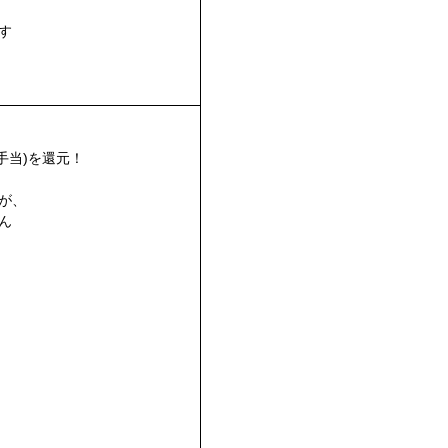
す
手当)を還元！
が、
ん