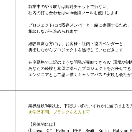
就業中のやり取りは随時チャットで行ない、
社内の打ち合わせはweb会議ツールを使用します
プロジェクトには既存メンバーと一緒に参画するため、
相談しながら進められます
経験豊富な方には、お客様・社内・協力ベンダーと、
折衝しながらプロジェクトを遂行していただきます
在宅勤務で上記のような開発が完結できるICT環境や制
あなたの経験と希望に沿ったプロジェクトをお任せでき
エンジニアとして思い描くキャリアパスの実現も会社が
業界経験3年以上、下記①～④のいずれかに当てはまる
★学歴不問、ブランクある方も可
【具体的には】
① Java、C#、Python、PHP、Swift、Kotlin、Ruby on Ra