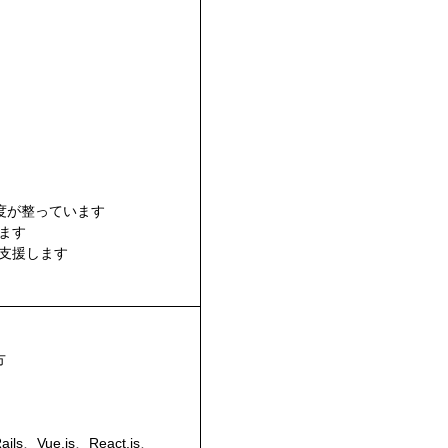
度が整っています
ます
支援します
方
ils、Vue.js、React.js、