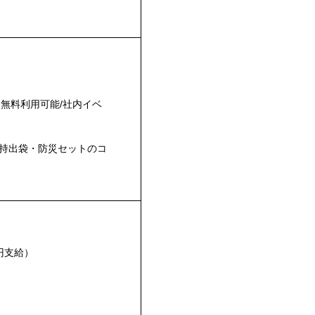
ム無料利用可能/社内イベ
持出袋・防災セットのコ
円支給）