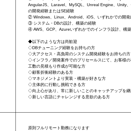
AngularJS、Laravel、MySQL、Unreal Engine、Unit
の開発経験またはSE経験
② Windows、Linux、Android、iOS、いずれかでの開
③ システム・DBの設計、構築の経験
④ AWS、GCP、Azureいずれかでのインフラ設計、構
◆以下のような方は尚歓迎
◇DBチューニング経験をお持ちの方
◇大アクセス・高負荷のシステム開発経験をお持ちの方
◇インフラ／開発案件でのプリセールスにて、お客様の
工数の見積もり作成が可能な方
◇顧客折衝経験のある方
◇マネジメントより実装・構築が好きな方
◇主体的に行動し挑戦できる方
◇向上心があり、常に新しいことのキャッチアップを継
◇新しい言語にチャレンジする意欲のある方
原則フルリモート勤務になります