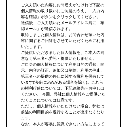
ご入力頂いた内容にお間違えがなければ下記の
個人情報の取り扱いにご同意のうえ、「入力内
容を確認」ボタンをクリックしてください。
送信後、ご入力頂いたメールアドレス宛に「確
認メール」が送信されます。
取得しました個人情報は、お問合わせ頂いた内
容に関するご回答をさせていただくために利用
いたします。
ご提供いただきました個人情報を、ご本人の同
意なく第三者へ委託・提供いたしません。
ご自身の個人情報について利用目的の通知、開
示、内容の訂正、追加又は削除、利用の停止、
第三者への提供の停止に関する権利を保有して
います(法令に定めがある場合を除く)。これら
の権利行使については、下記連絡先へお申し出
ください。 今回、弊社に個人情報をご提供いた
だくことについては任意です。
ただし、個人情報をいただけない場合、弊社は
前述の利用目的を遂行することが出来なくなり
ます。
なお、本人が容易に認識できない方法によって